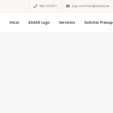
982 410 877
lugo.monforte@adade.es
Inicio
ADADE Lugo
Servicios
Solicitar Presu