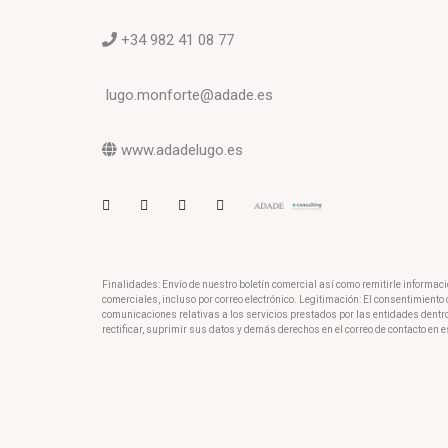
+34 982 41 08 77
lugo.monforte@adade.es
www.adadelugo.es
Finalidades: Envío de nuestro boletín comercial así como remitirle informac
comerciales, incluso por correo electrónico. Legitimación: El consentimient
comunicaciones relativas a los servicios prestados por las entidades dentr
rectificar, suprimir sus datos y demás derechos en el correo de contacto en e