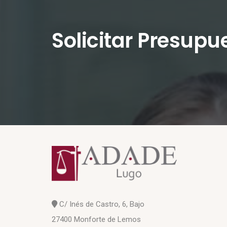
Solicitar Presupu
C/ Inés de Castro, 6, Bajo
27400 Monforte de Lemos