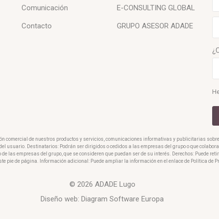
Comunicación
E-CONSULTING GLOBAL
Contacto
GRUPO ASESOR ADADE
¿
He
ión comercial de nuestros productos y servicios, comunicaciones informativas y publicitarias sobr
o del usuario. Destinatarios: Podrán ser dirigidos o cedidos a las empresas del grupo o que colabo
o de las empresas del grupo, que se consideren que puedan ser de su interés. Derechos: Puede reti
ste pie de página. Información adicional: Puede ampliar la información en el enlace de Política de 
© 2026 ADADE Lugo
Diseño web:
Diagram Software Europa