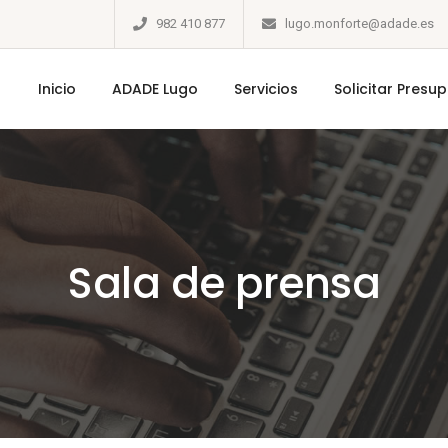
982 410 877
lugo.monforte@adade.es
Inicio
ADADE Lugo
Servicios
Solicitar Presu
Sala de prensa