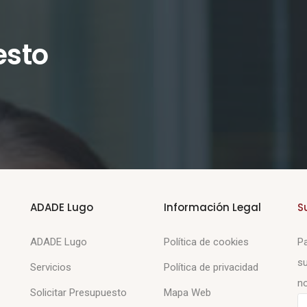
esto
ADADE Lugo
Información Legal
S
ADADE Lugo
Política de cookies
Pa
su
Servicios
Política de privacidad
no
Solicitar Presupuesto
Mapa Web