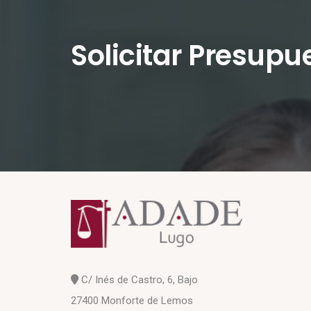
Solicitar Presupu
C/ Inés de Castro, 6, Bajo
27400 Monforte de Lemos