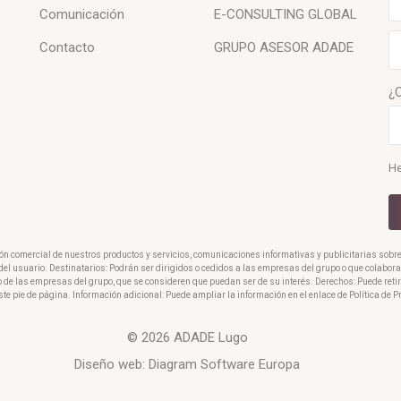
Comunicación
E-CONSULTING GLOBAL
Contacto
GRUPO ASESOR ADADE
¿
He
ión comercial de nuestros productos y servicios, comunicaciones informativas y publicitarias sobr
o del usuario. Destinatarios: Podrán ser dirigidos o cedidos a las empresas del grupo o que colabo
o de las empresas del grupo, que se consideren que puedan ser de su interés. Derechos: Puede reti
ste pie de página. Información adicional: Puede ampliar la información en el enlace de Política de 
© 2026 ADADE Lugo
Diseño web:
Diagram Software Europa