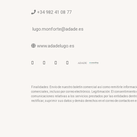
+34 982 41 08 77
lugo.monforte@adade.es
www.adadelugo.es
Finalidades: Envío de nuestro boletín comercial así como remitirle informac
comerciales, incluso por correo electrónico. Legitimación: El consentimient
comunicaciones relativas a los servicios prestados por las entidades dentr
rectificar, suprimir sus datos y demás derechos en el correo de contacto en e