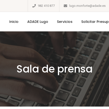
982 410 877
lugo.monforte@adade.es
Inicio
ADADE Lugo
Servicios
Solicitar Presu
Sala de prensa