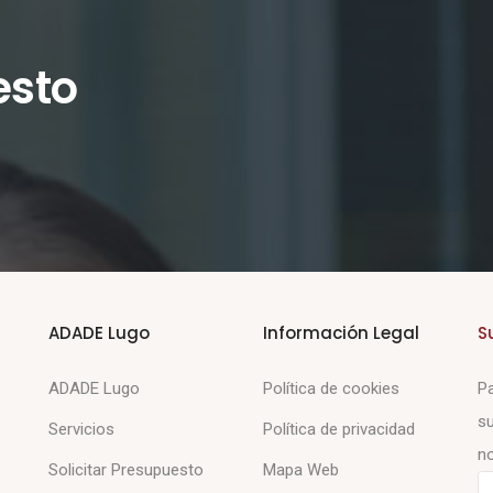
esto
ADADE Lugo
Información Legal
S
ADADE Lugo
Política de cookies
Pa
su
Servicios
Política de privacidad
no
Solicitar Presupuesto
Mapa Web