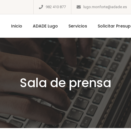
982 410 877
lugo.monforte@adade.es
Inicio
ADADE Lugo
Servicios
Solicitar Presu
Sala de prensa