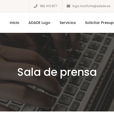
982 410 877
lugo.monforte@adade.es
Inicio
ADADE Lugo
Servicios
Solicitar Presu
Sala de prensa