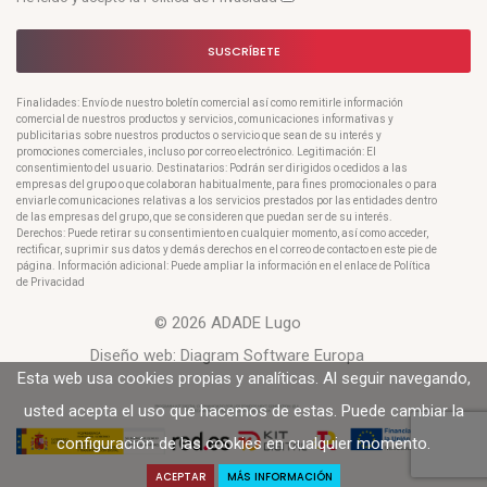
SUSCRÍBETE
Finalidades: Envío de nuestro boletín comercial así como remitirle información
comercial de nuestros productos y servicios, comunicaciones informativas y
publicitarias sobre nuestros productos o servicio que sean de su interés y
promociones comerciales, incluso por correo electrónico. Legitimación: El
consentimiento del usuario. Destinatarios: Podrán ser dirigidos o cedidos a las
empresas del grupo o que colaboran habitualmente, para fines promocionales o para
enviarle comunicaciones relativas a los servicios prestados por las entidades dentro
de las empresas del grupo, que se consideren que puedan ser de su interés.
Derechos: Puede retirar su consentimiento en cualquier momento, así como acceder,
rectificar, suprimir sus datos y demás derechos en el correo de contacto en este pie de
página. Información adicional: Puede ampliar la información en el enlace de Política
de Privacidad
© 2026 ADADE Lugo
Diseño web:
Diagram Software Europa
Esta web usa cookies propias y analíticas. Al seguir navegando,
usted acepta el uso que hacemos de estas. Puede cambiar la
configuración de las cookies en cualquier momento.
ACEPTAR
MÁS INFORMACIÓN