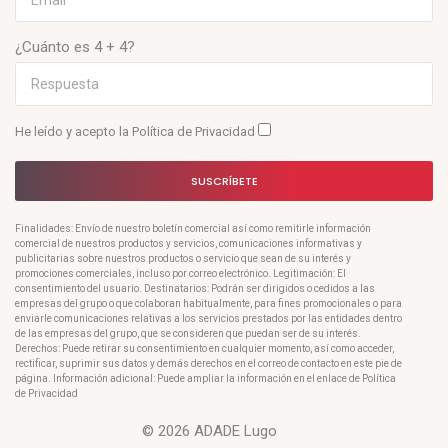
¿Cuánto es 4 + 4?
He leído y acepto la
Política de Privacidad
SUSCRÍBETE
Finalidades: Envío de nuestro boletín comercial así como remitirle información
comercial de nuestros productos y servicios, comunicaciones informativas y
publicitarias sobre nuestros productos o servicio que sean de su interés y
promociones comerciales, incluso por correo electrónico. Legitimación: El
consentimiento del usuario. Destinatarios: Podrán ser dirigidos o cedidos a las
empresas del grupo o que colaboran habitualmente, para fines promocionales o para
enviarle comunicaciones relativas a los servicios prestados por las entidades dentro
de las empresas del grupo, que se consideren que puedan ser de su interés.
Derechos: Puede retirar su consentimiento en cualquier momento, así como acceder,
rectificar, suprimir sus datos y demás derechos en el correo de contacto en este pie de
página. Información adicional: Puede ampliar la información en el enlace de Política
de Privacidad
© 2026 ADADE Lugo