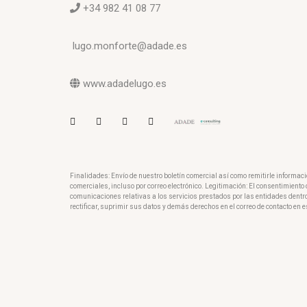
+34 982 41 08 77
lugo.monforte@adade.es
www.adadelugo.es
Finalidades: Envío de nuestro boletín comercial así como remitirle informac
comerciales, incluso por correo electrónico. Legitimación: El consentimient
comunicaciones relativas a los servicios prestados por las entidades dentr
rectificar, suprimir sus datos y demás derechos en el correo de contacto en e