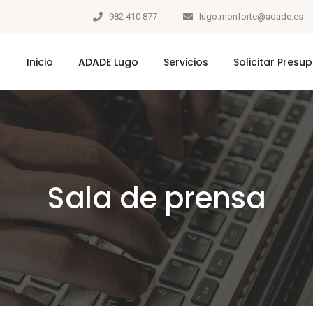
982 410 877
lugo.monforte@adade.es
Inicio
ADADE Lugo
Servicios
Solicitar Presu
Sala de prensa