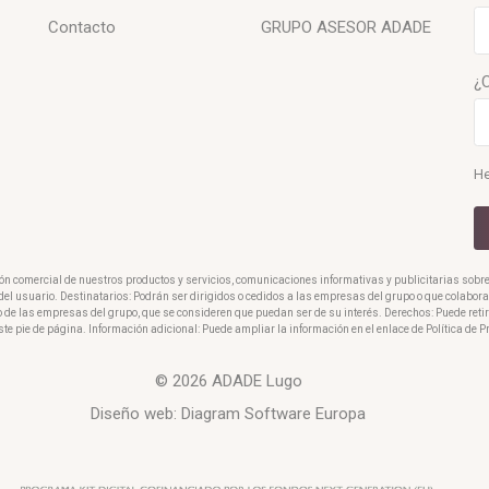
Contacto
GRUPO ASESOR ADADE
¿
He
ión comercial de nuestros productos y servicios, comunicaciones informativas y publicitarias sobr
o del usuario. Destinatarios: Podrán ser dirigidos o cedidos a las empresas del grupo o que colabo
o de las empresas del grupo, que se consideren que puedan ser de su interés. Derechos: Puede reti
ste pie de página. Información adicional: Puede ampliar la información en el enlace de Política de 
© 2026 ADADE Lugo
Diseño web:
Diagram Software Europa