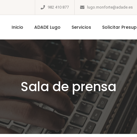
982 410 877
lugo.monforte@adade.es
Inicio
ADADE Lugo
Servicios
Solicitar Presu
Sala de prensa