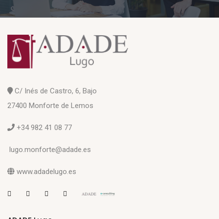
C/ Inés de Castro, 6, Bajo
27400 Monforte de Lemos
+34 982 41 08 77
lugo.monforte@adade.es
www.adadelugo.es