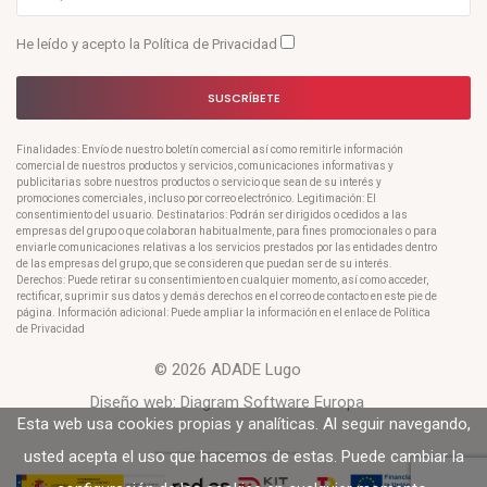
He leído y acepto la
Política de Privacidad
SUSCRÍBETE
Finalidades: Envío de nuestro boletín comercial así como remitirle información
comercial de nuestros productos y servicios, comunicaciones informativas y
publicitarias sobre nuestros productos o servicio que sean de su interés y
promociones comerciales, incluso por correo electrónico. Legitimación: El
consentimiento del usuario. Destinatarios: Podrán ser dirigidos o cedidos a las
empresas del grupo o que colaboran habitualmente, para fines promocionales o para
enviarle comunicaciones relativas a los servicios prestados por las entidades dentro
de las empresas del grupo, que se consideren que puedan ser de su interés.
Derechos: Puede retirar su consentimiento en cualquier momento, así como acceder,
rectificar, suprimir sus datos y demás derechos en el correo de contacto en este pie de
página. Información adicional: Puede ampliar la información en el enlace de Política
de Privacidad
© 2026 ADADE Lugo
Diseño web:
Diagram Software Europa
Esta web usa cookies propias y analíticas. Al seguir navegando,
usted acepta el uso que hacemos de estas. Puede cambiar la