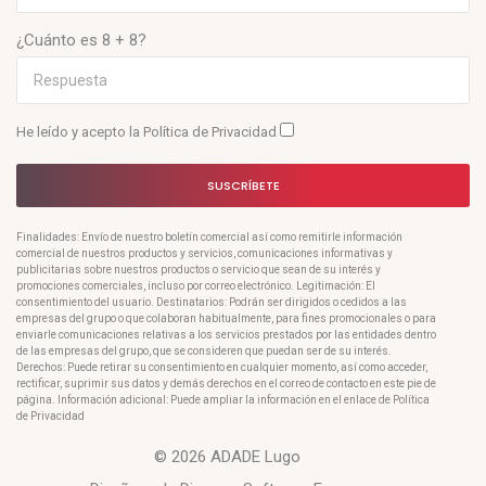
¿Cuánto es 8 + 8?
He leído y acepto la
Política de Privacidad
SUSCRÍBETE
Finalidades: Envío de nuestro boletín comercial así como remitirle información
comercial de nuestros productos y servicios, comunicaciones informativas y
publicitarias sobre nuestros productos o servicio que sean de su interés y
promociones comerciales, incluso por correo electrónico. Legitimación: El
consentimiento del usuario. Destinatarios: Podrán ser dirigidos o cedidos a las
empresas del grupo o que colaboran habitualmente, para fines promocionales o para
enviarle comunicaciones relativas a los servicios prestados por las entidades dentro
de las empresas del grupo, que se consideren que puedan ser de su interés.
Derechos: Puede retirar su consentimiento en cualquier momento, así como acceder,
rectificar, suprimir sus datos y demás derechos en el correo de contacto en este pie de
página. Información adicional: Puede ampliar la información en el enlace de Política
de Privacidad
© 2026 ADADE Lugo