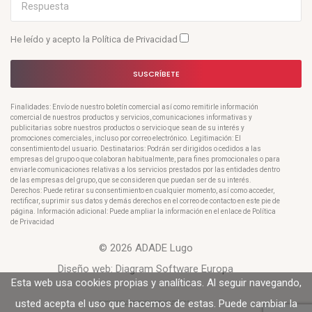
He leído y acepto la
Política de Privacidad
SUSCRÍBETE
Finalidades: Envío de nuestro boletín comercial así como remitirle información
comercial de nuestros productos y servicios, comunicaciones informativas y
publicitarias sobre nuestros productos o servicio que sean de su interés y
promociones comerciales, incluso por correo electrónico. Legitimación: El
consentimiento del usuario. Destinatarios: Podrán ser dirigidos o cedidos a las
empresas del grupo o que colaboran habitualmente, para fines promocionales o para
enviarle comunicaciones relativas a los servicios prestados por las entidades dentro
de las empresas del grupo, que se consideren que puedan ser de su interés.
Derechos: Puede retirar su consentimiento en cualquier momento, así como acceder,
rectificar, suprimir sus datos y demás derechos en el correo de contacto en este pie de
página. Información adicional: Puede ampliar la información en el enlace de Política
de Privacidad
© 2026 ADADE Lugo
Diseño web:
Diagram Software Europa
Esta web usa cookies propias y analíticas. Al seguir navegando,
usted acepta el uso que hacemos de estas. Puede cambiar la