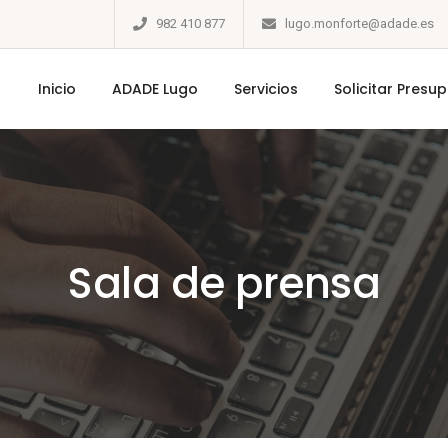
982 410 877
lugo.monforte@adade.es
Inicio
ADADE Lugo
Servicios
Solicitar Presu
Sala de prensa